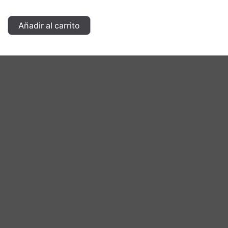
Lumex
Añadir al carrito
Gold
Laser
cantidad