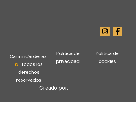
I
F
n
a
s
c
t
e
a
b
Política de
Política de
CarminCardenas
g
o
privacidad
cookies
©
Todos los
r
o
derechos
a
k
m
-
reservados
f
Creado por: