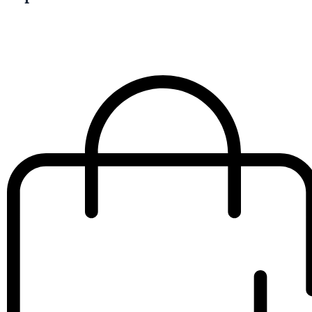
Purifica
tu
piel,
elimina
impurezas
y
devuelve
el
brillo
natural
€
50.00
IVA