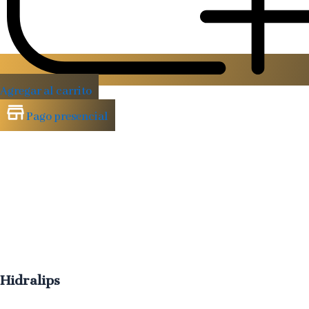
Agregar al carrito
Pago presencial
Hidralips
Labios
más
suaves,
hidratados
y
con
volumen
natural
sin