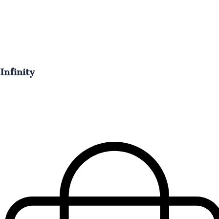
Infinity
Olístico, epigenético e ideal para personas con pre
menopausia.
€
70.00
IVA