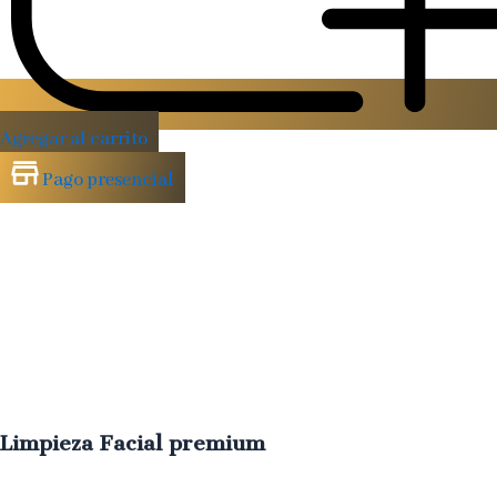
Agregar al carrito
Pago presencial
Limpieza Facial premium
Cuidado
profundo
con
extracción,
hidratación
y
efecto