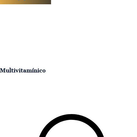
Multivitamínico
Aporta
vitalidad
con
cóctel
nutritivo
que
ilumina
y
regenera
tu
piel
€
250.00
IVA