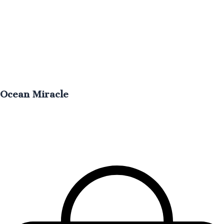
Ocean Miracle
Hidratación
profunda
con
ingredientes
marinos
revitalizantes.
€
50.00
IVA