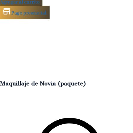
Agregar al carrito
Pago presencial
Maquillaje de Novia (paquete)
Look
elegante
y
duradero
pensado
para
brillar
en
tu
gran
día
€
350.00
IVA