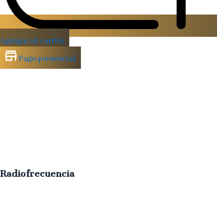
Agregar al carrito
Pago presencial
Radiofrecuencia
Tensa
la
piel
y
mejora
el
contorno
facial
con
calor
regenerador