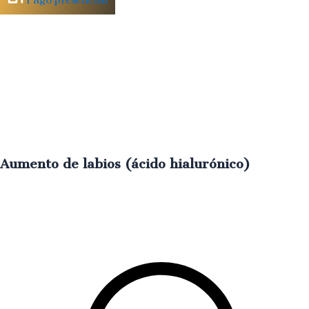
Pago presencial
Aumento de labios (ácido hialurónico)
Perfil
definido
y
volumen
natural
para
una
sonrisa
más
armoniosa
€
290.00
IVA