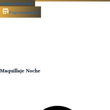
Agregar al carrito
Pago presencial
Maquillaje Noche
Estilo
sofisticado
y
definido
ideal
para
eventos
y
ocasiones
especiale
€
50.00
IVA