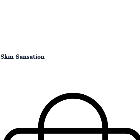
Skin Sansation
Deja la piel luminosa y efecto glowy.
€
50.00
IVA