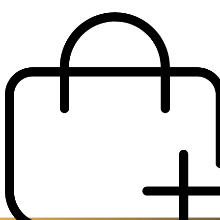
€
50.00
IVA