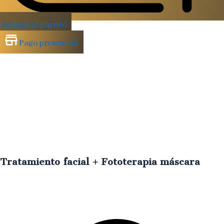
Agregar al carrito
Pago presencial
Tratamiento facial + Fototerapia máscara
Luz
LED
y
activos
que
rejuvenecen,
calman
e
iluminan
tu
piel
€
70.00
IVA