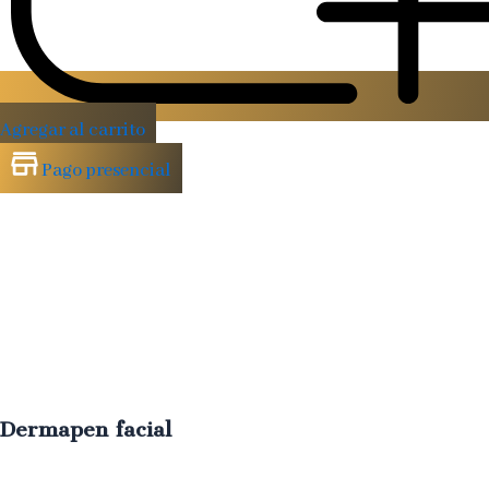
Agregar al carrito
Pago presencial
Dermapen facial
Microestimulación
que
mejora
textura,
firmeza
y
cicatrices