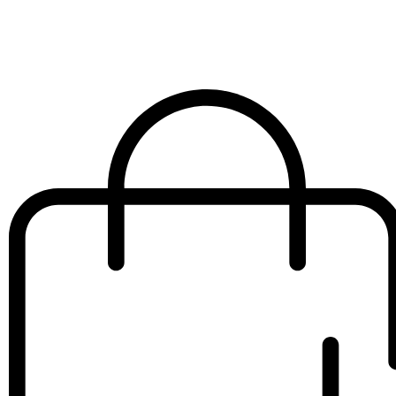
agujas
€
60.00
IVA