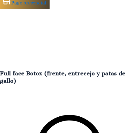
Pago presencial
Full face Botox (frente, entrecejo y patas de
gallo)
Rostro
rejuvenecido
con
expresión
suave
y
sin
líneas
marcadas
€
350.00
IVA