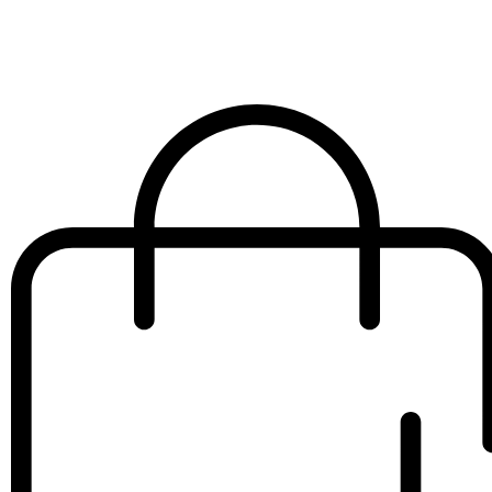
revitalizante
€
80.00
IVA