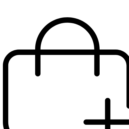
€
150.00
IVA