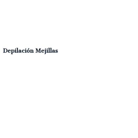
Depilación Mejillas
€
8.00
IVA