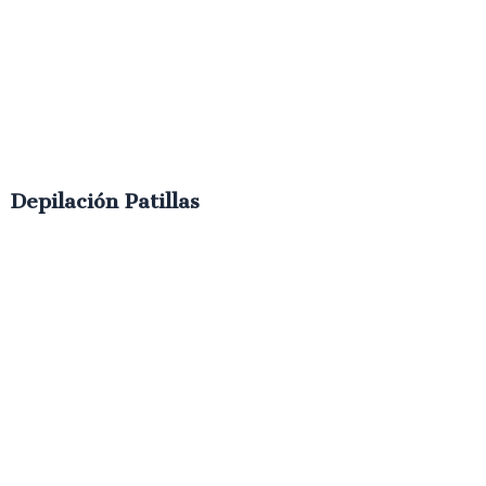
Depilación Patillas
€
10.00
IVA