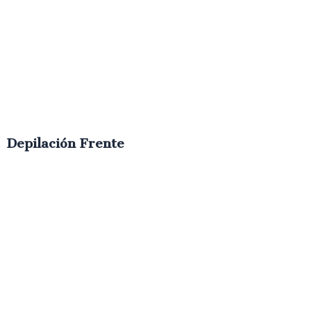
Depilación Frente
€
9.00
IVA