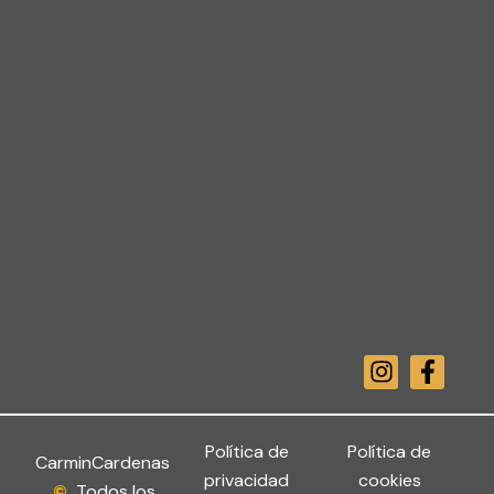
I
F
n
a
s
c
t
e
a
b
Política de
Política de
CarminCardenas
g
o
privacidad
cookies
©
Todos los