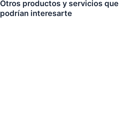
Otros productos y servicios que
podrían interesarte
Depilación Facial con Hilo
€
38.00
IVA
Depilación Linea de Alba
€
10.00
IVA