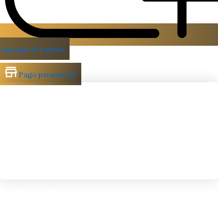
Agregar al carrito
Pago presencial
Depilación de Mentón
Elimina
vello
facial
de
forma
rápida
para
un
acabado
limpio
y
s