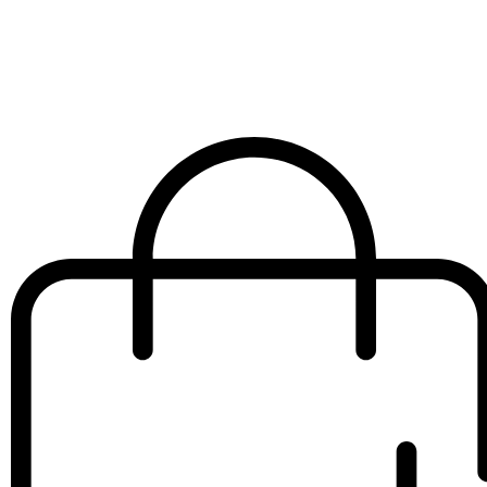
uave
€
6.00
IVA