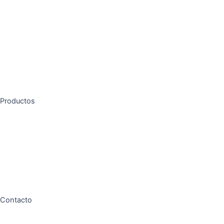
Depilaciones
Pestañas / Cejas
Manicura / Pedicura
Tarjeta Regalo
Productos
Merchandising
Productos de belleza
Tarjetas de Regalo
Contacto