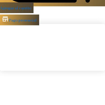
Agregar al carrito
Pago presencial
Depilación Patillas
Consigue unas patillas limpias y perfectamente definidas
€
10.00
IVA