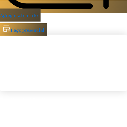
Agregar al carrito
Pago presencial
Depilación Mejillas
Elimina el vello fino del rostro con precisión y consigue un
acabado limpio