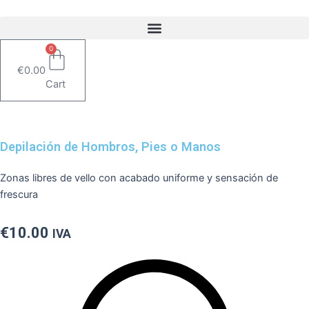
Ir
al
contenido
0
€
0.00
Cart
Depilación de Hombros, Pies o Manos
Zonas
libres
de
vello
con
acabado
uniforme
y
sensación
de
frescura
€
10.00
IVA