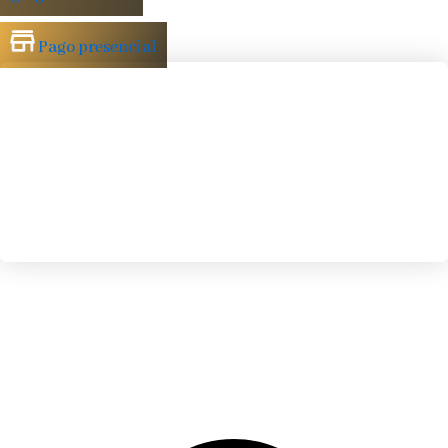
Pago presencial
Depilación Linea de Alba
Elimina
vello
no
deseado
para
una
piel
suave
y
uniforme
€
10.00
IVA