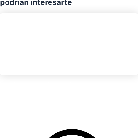
podrían interesarte
Depilación Facial con Hilo
Elimina el vello facial con un acabado natural
€
38.00
IVA