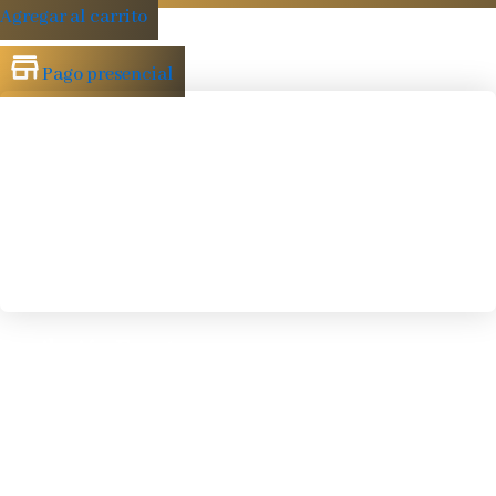
Agregar al carrito
Pago presencial
Depilación Frente
Elimina el vello de la frente con un acabado natural
€
9.00
IVA