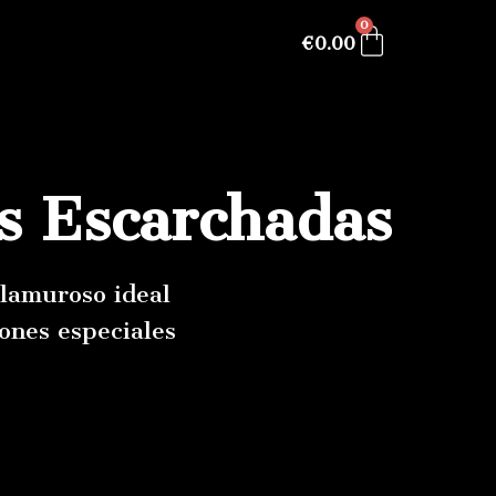
0
Cart
€
0.00
s Escarchadas
glamuroso
ideal
iones
especiales