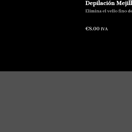
Depilación Mejil
Elimina el vello fino 
€
8.00
IVA