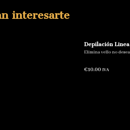
an interesarte
Depilación Linea
Elimina
vello
no
dese
€
10.00
IVA