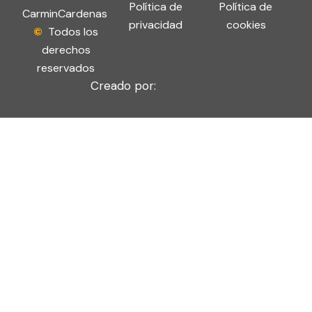
a
b
Política de
Política de
CarminCardenas
g
o
privacidad
cookies
©
Todos los
r
o
derechos
a
k
m
-
reservados
f
Creado por: