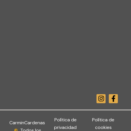
I
F
n
a
s
c
t
e
a
b
Política de
Política de
CarminCardenas
g
o
privacidad
cookies
©
Todos los