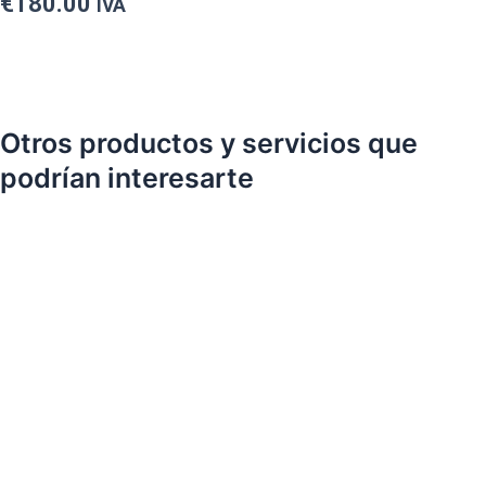
€
180.00
IVA
Otros productos y servicios que
podrían interesarte
Depilación Facial con Hilo
€
38.00
IVA