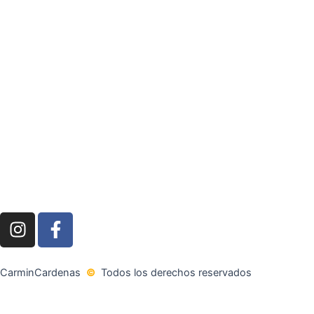
I
F
n
a
s
c
t
e
CarminCardenas
©
Todos los derechos reservados
a
b
g
o