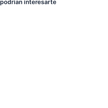
podrían interesarte
Depilación Facial con Hilo
€
38.00
IVA
Depilación Linea de Alba
€
10.00
IVA