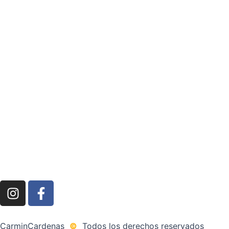
I
F
n
a
s
c
t
e
CarminCardenas
©
Todos los derechos reservados