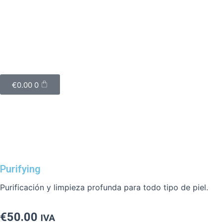
Ir
al
contenido
Cart
€
0.00
0
Purifying
Purificación y limpieza profunda para todo tipo de piel.
€
50.00
IVA