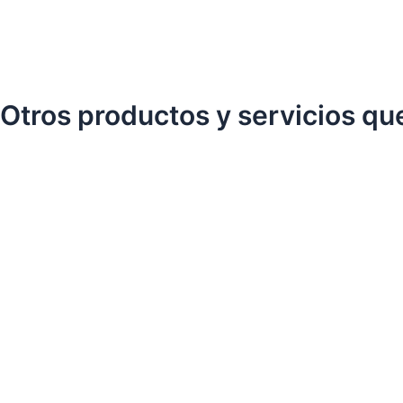
Otros productos y servicios qu
Depilación Facial con Hilo
Elimina el vello facial con un acabado natural
€
38.00
IVA