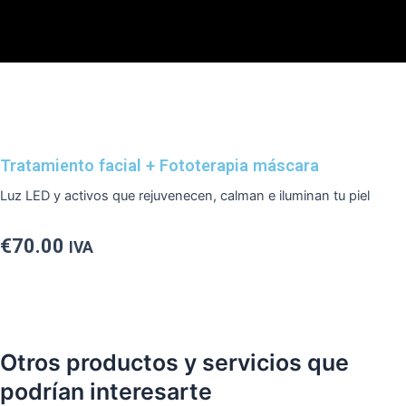
Ir
al
contenido
Tratamiento facial + Fototerapia máscara
Luz
LED
y
activos
que
rejuvenecen,
calman
e
iluminan
tu
piel
€
70.00
IVA
Otros productos y servicios que
podrían interesarte