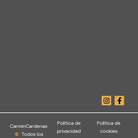
I
F
n
a
s
c
t
e
a
b
Política de
Política de
CarminCardenas
g
o
privacidad
cookies
©
Todos los
r
o