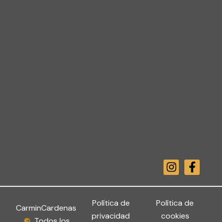
I
F
n
a
s
c
t
e
a
b
Política de
Política de
CarminCardenas
g
o
privacidad
cookies
©
Todos los