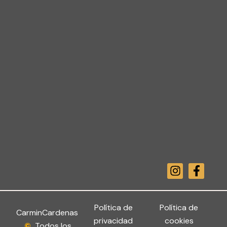
I
F
n
a
s
c
t
e
a
b
Política de
Política de
CarminCardenas
g
o
privacidad
cookies
©
Todos los