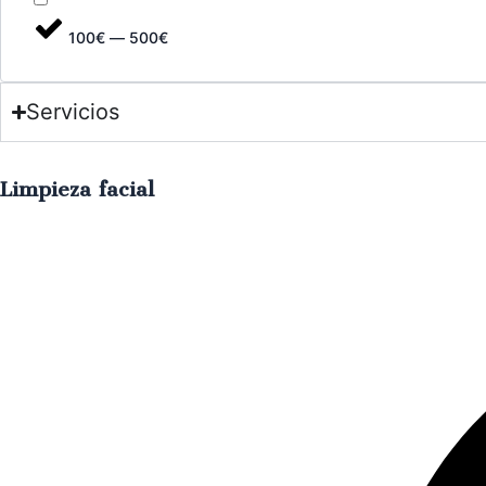
100€ — 500€
Servicios
Limpieza facial
Purifica
tu
piel,
elimina
impurezas
y
devuelve
el
brillo
natural
€
50.00
IVA