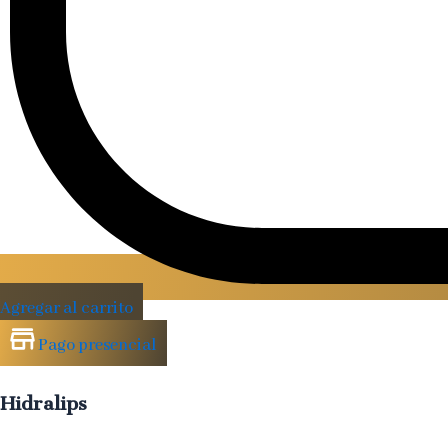
Agregar al carrito
Pago presencial
Hidralips
Labios
más
suaves,
hidratados
y
con
volumen
natural
sin
aguja