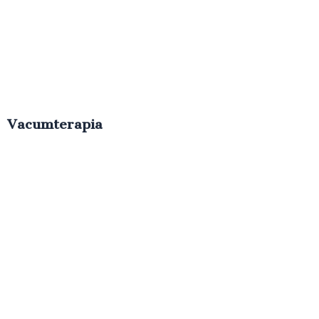
Vacumterapia
€
50.00
IVA