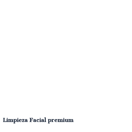
€
60.00
IVA
Limpieza Facial premium
€
80.00
IVA