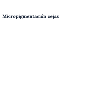
Micropigmentación cejas
€
350.00
IVA