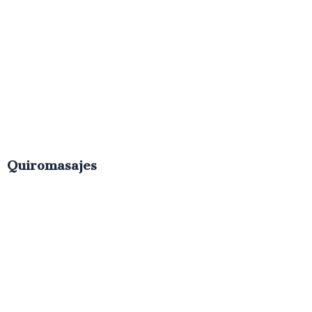
Quiromasajes
€
50.00
IVA