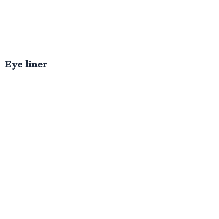
Eye liner
€
200.00
IVA