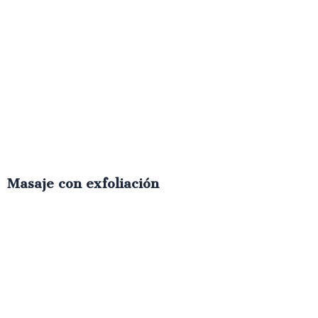
Masaje con exfoliación
€
60.00
IVA