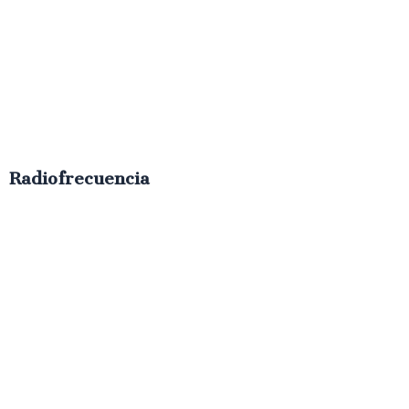
Radiofrecuencia
€
50.00
IVA