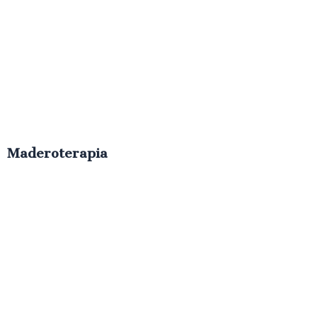
Maderoterapia
€
70.00
IVA