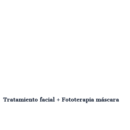
Tratamiento facial + Fototerapia máscara
€
70.00
IVA