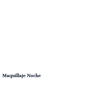
Maquillaje Noche
€
50.00
IVA