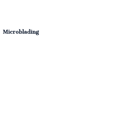
Microblading
€
300.00
IVA