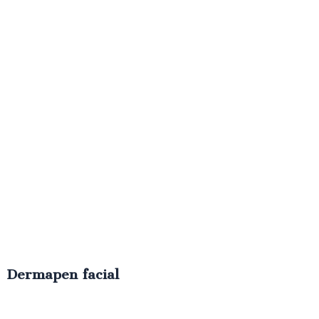
Dermapen facial
€
150.00
IVA