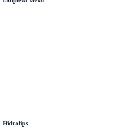
Limpieza facial
€
50.00
IVA
Hidralips