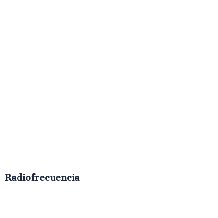
Radiofrecuencia
€
50.00
IVA