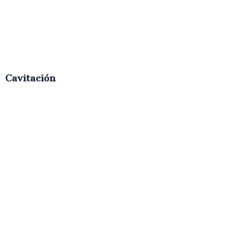
Cavitación
€
50.00
IVA