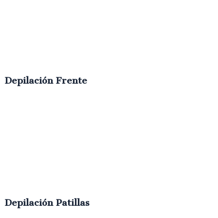
Depilación Frente
€
9.00
IVA
Depilación Patillas
€
10.00
IVA