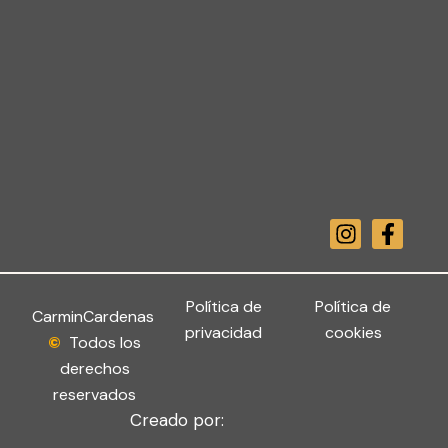
I
F
n
a
s
c
t
e
a
b
Política de
Política de
CarminCardenas
g
o
privacidad
cookies
©
Todos los
r
o
derechos
a
k
m
-
reservados
f
Creado por: