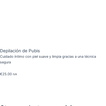
Ir
al
contenido
Depilación de Pubis
Cuidado
íntimo
con
piel
suave
y
limpia
gracias
a
una
técnica
segura
€
25.00
IVA