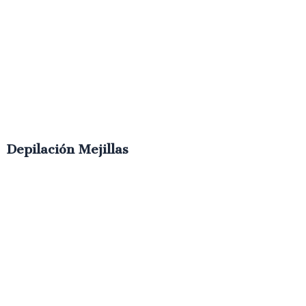
Depilación Mejillas
€
8.00
IVA